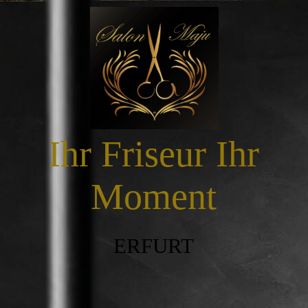
STARTSEITE
IMPRESSUM
Ihr Friseur Ihr
ÜBER SALON MAJU
Moment
ANRUFEN
ERFURT
PROJEKTE&BILDER